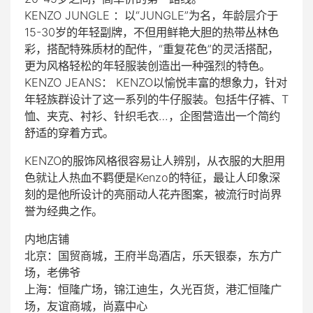
KENZO JUNGLE ：以“JUNGLE”为名，年龄层介于
15-30岁的年轻副牌，不但用鲜艳大胆的热带丛林色
彩，搭配特殊质材的配件，“重复花色”的灵活搭配，
更为风格轻松的年轻服装创造出一种强烈的特色。
KENZO JEANS： KENZO以愉悦丰富的想象力，针对
年轻族群设计了这一系列的牛仔服装。包括牛仔裤、T
恤、夹克、衬衫、针织毛衣…，企图营造出一个简约
舒适的穿着方式。
KENZO的服饰风格很容易让人辨别，从衣服的大胆用
色就让人热血不羁便是Kenzo的特征，最让人印象深
刻的是他所设计的亮丽动人花卉图案，被流行时尚界
誉为经典之作。
内地店铺
北京：国贸商城，王府半岛酒店，乐天银泰，东方广
场，老佛爷
上海：恒隆广场，锦江迪生，久光百货，港汇恒隆广
场，友谊商城，尚嘉中心