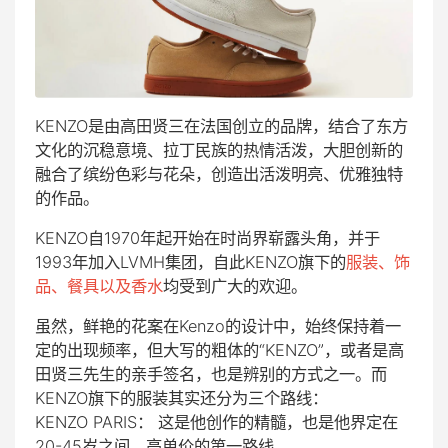
KENZO是由高田贤三在法国创立的品牌，结合了东方
文化的沉稳意境、拉丁民族的热情活泼，大胆创新的
融合了缤纷色彩与花朵，创造出活泼明亮、优雅独特
的作品。
KENZO自1970年起开始在时尚界崭露头角，并于
1993年加入LVMH集团，自此KENZO旗下的
服装、饰
品、餐具以及香水
均受到广大的欢迎。
虽然，鲜艳的花案在Kenzo的设计中，始终保持着一
定的出现频率，但大写的粗体的“KENZO”，或者是高
田贤三先生的亲手签名，也是辨别的方式之一。而
KENZO旗下的服装其实还分为三个路线：
KENZO PARIS： 这是他创作的精髓，也是他界定在
20-45岁之间，高单价的第一路线。